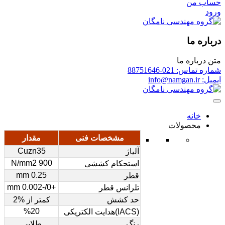
حساب من
ورود
درباره ما
متن درباره ما
شماره تماس: 021-88751646
ایمیل: info@namgan.ir
خانه
محصولات
مشخصات فنی
مقدار
Cuzn35
آلیاژ
900 N/mm2
استحکام کششی
0.25 mm
قطر
+0/-0.002 mm
تلرانس قطر
حد کشش
کمتر از %2
%20
(IACS)هدایت الکتریکی
رنگ
طلایی