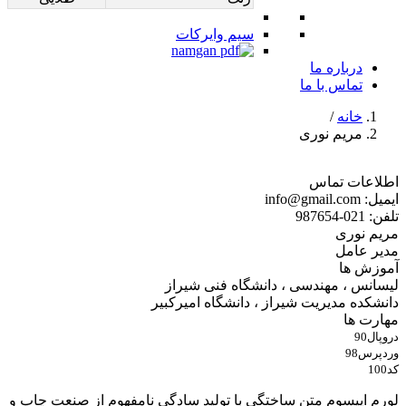
سیم وایرکات
درباره ما
تماس با ما
خانه
/
مریم نوری
اطلاعات تماس
ایمیل: info@gmail.com
تلفن: 021-987654
مریم نوری
مدیر عامل
آموزش ها
لیسانس ، مهندسی ، دانشگاه فنی شیراز
دانشکده مدیریت شیراز ، دانشگاه امیرکبیر
مهارت ها
دروپال
90
وردپرس
98
کد
100
لورم ایپسوم متن ساختگی با تولید سادگی نامفهوم از صنعت چاپ و