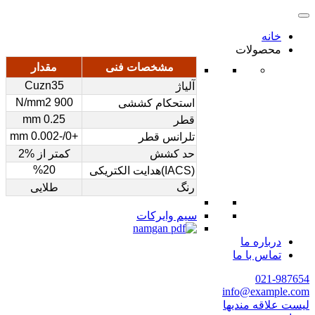
خانه
محصولات
مشخصات فنی
مقدار
Cuzn35
آلیاژ
900 N/mm2
استحکام کششی
0.25 mm
قطر
+0/-0.002 mm
تلرانس قطر
حد کشش
کمتر از %2
%20
(IACS)هدایت الکتریکی
رنگ
طلایی
سیم وایرکات
درباره ما
تماس با ما
021-987654
info@example.com
لیست علاقه مندیها