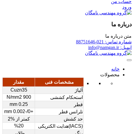
حساب من
ورود
درباره ما
متن درباره ما
شماره تماس: 021-88751646
ایمیل: info@namgan.ir
خانه
محصولات
مشخصات فنی
مقدار
Cuzn35
آلیاژ
900 N/mm2
استحکام کششی
0.25 mm
قطر
+0/-0.002 mm
تلرانس قطر
حد کشش
کمتر از %2
%20
(IACS)هدایت الکتریکی
رنگ
طلایی