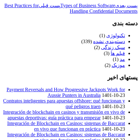
پست بعدی
Types of Business Software
پست قبلی
Best Practices for
Handling Confidential Documents
دسته بندی
تکنولوژی
(1)
دسته‌بندی نشده
(339)
سبک زندگی
(2)
فیلم ها
(3)
مد
(1)
موزیک
(2)
پستهای اخیر
Payment Reversals and How Progressive Jackpots Work for
Aussie Punters in Australia
1401-10-23
Contratos inteligentes para apuestas offshore: qué funcionan y
qué peligros traen
1401-10-23
Integración de blockchain en casinos y transmisión en vivo de
apuestas deportivas: guía práctica para empezar
1401-10-23
Integración de Blockchain en Casinos: sistemas de Baccarat
en vivo que funcionan en práctica
1401-10-23
Integración de Blockchain en Casinos: sistemas de Baccarat