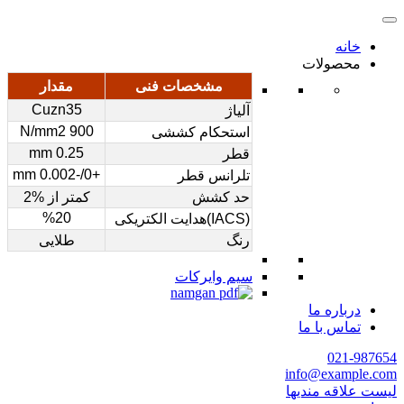
خانه
محصولات
مشخصات فنی
مقدار
Cuzn35
آلیاژ
900 N/mm2
استحکام کششی
0.25 mm
قطر
+0/-0.002 mm
تلرانس قطر
حد کشش
کمتر از %2
%20
(IACS)هدایت الکتریکی
رنگ
طلایی
سیم وایرکات
درباره ما
تماس با ما
021-987654
info@example.com
لیست علاقه مندیها