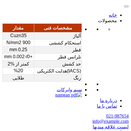
خانه
محصولات
مشخصات فنی
مقدار
Cuzn35
آلیاژ
900 N/mm2
استحکام کششی
0.25 mm
قطر
+0/-0.002 mm
تلرانس قطر
حد کشش
کمتر از %2
%20
(IACS)هدایت الکتریکی
رنگ
طلایی
سیم وایرکات
درباره ما
تماس با ما
021-987654
info@example.com
لیست علاقه مندیها