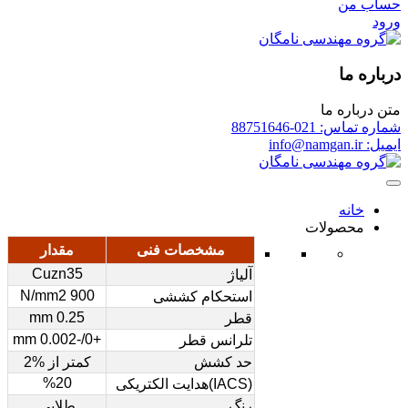
حساب من
ورود
درباره ما
متن درباره ما
شماره تماس: 021-88751646
ایمیل: info@namgan.ir
خانه
محصولات
مشخصات فنی
مقدار
Cuzn35
آلیاژ
900 N/mm2
استحکام کششی
0.25 mm
قطر
+0/-0.002 mm
تلرانس قطر
حد کشش
کمتر از %2
%20
(IACS)هدایت الکتریکی
رنگ
طلایی