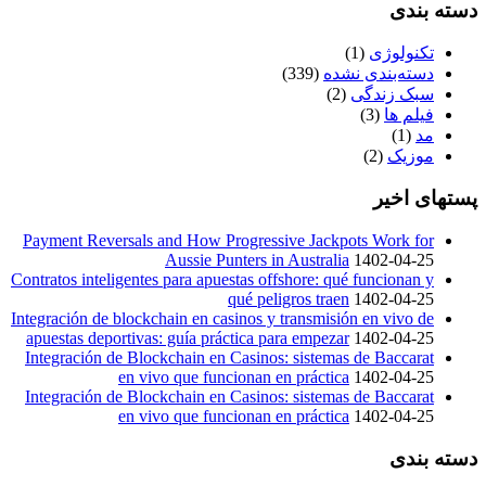
دسته بندی
تکنولوژی
(1)
دسته‌بندی نشده
(339)
سبک زندگی
(2)
فیلم ها
(3)
مد
(1)
موزیک
(2)
پستهای اخیر
Payment Reversals and How Progressive Jackpots Work for
Aussie Punters in Australia
1402-04-25
Contratos inteligentes para apuestas offshore: qué funcionan y
qué peligros traen
1402-04-25
Integración de blockchain en casinos y transmisión en vivo de
apuestas deportivas: guía práctica para empezar
1402-04-25
Integración de Blockchain en Casinos: sistemas de Baccarat
en vivo que funcionan en práctica
1402-04-25
Integración de Blockchain en Casinos: sistemas de Baccarat
en vivo que funcionan en práctica
1402-04-25
دسته بندی