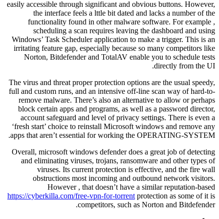
easily accessible through significant and obvious buttons. However,
the interface feels a lttle bit dated and lacks a number of the
functionality found in other malware software. For example ,
scheduling a scan requires leaving the dashboard and using
Windows’ Task Scheduler application to make a trigger. This is an
irritating feature gap, especially because so many competitors like
Norton, Bitdefender and TotalAV enable you to schedule tests
directly from the UI.
The virus and threat proper protection options are the usual speedy,
full and custom runs, and an intensive off-line scan way of hard-to-
remove malware. There’s also an alternative to allow or perhaps
block certain apps and programs, as well as a password director,
account safeguard and level of privacy settings. There is even a
‘fresh start’ choice to reinstall Microsoft windows and remove any
apps that aren’t essential for working the OPERATING-SYSTEM.
Overall, microsoft windows defender does a great job of detecting
and eliminating viruses, trojans, ransomware and other types of
viruses. Its current protection is effective, and the fire wall
obstructions most incoming and outbound network visitors.
However , that doesn’t have a similar reputation-based
https://cyberkilla.com/free-vpn-for-torrent
protection as some of it is
competitors, such as Norton and Bitdefender.