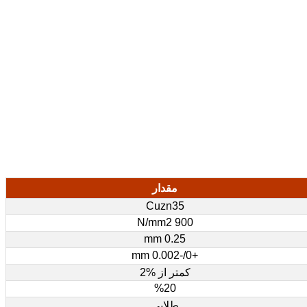
مقدار
Cuzn35
900 N/mm2
0.25 mm
+0/-0.002 mm
کمتر از %2
%20
طلایی