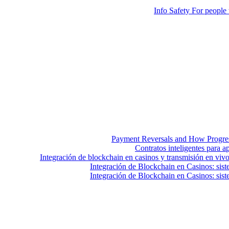
Info Safety For people
Payment Reversals and How Progress
Contratos inteligentes para a
Integración de blockchain en casinos y transmisión en vivo
Integración de Blockchain en Casinos: sist
Integración de Blockchain en Casinos: sist