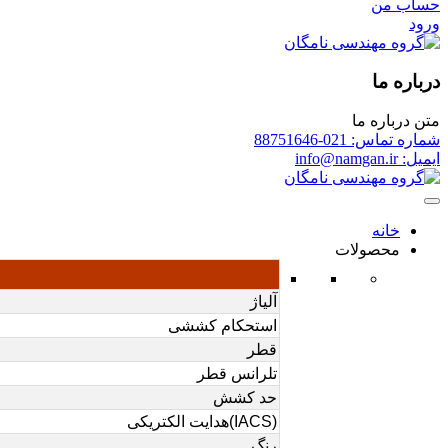
حساب من
ورود
درباره ما
متن درباره ما
شماره تماس: 021-88751646
ایمیل: info@namgan.ir
خانه
محصولات
آلیاژ
استحکام کششی
قطر
تلرانس قطر
حد کشش
(IACS)هدایت الکتریکی
رنگ