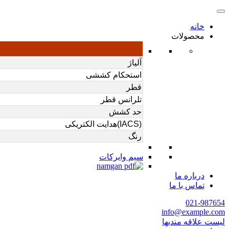
خانه
محصولات
آلیاژ
استحکام کششی
قطر
تلرانس قطر
حد کشش
(IACS)هدایت الکتریکی
رنگ
سیم وایرکات
درباره ما
تماس با ما
021-987654
info@example.com
لیست علاقه مندیها