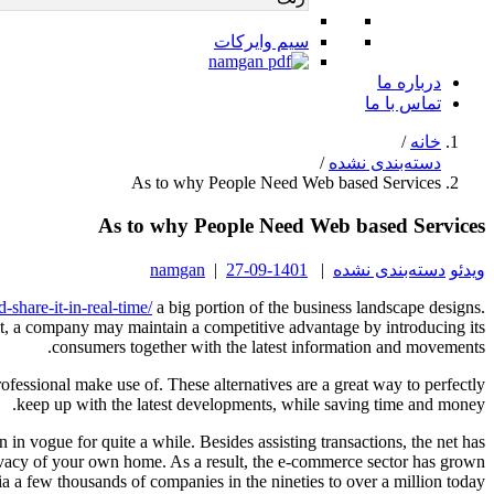
سیم وایرکات
درباره ما
تماس با ما
خانه
/
دسته‌بندی نشده
/
As to why People Need Web based Services
As to why People Need Web based Services
ویدئو
دسته‌بندی نشده
|
1401-09-27
|
namgan
hare-it-in-real-time/
a big portion of the business landscape designs.
nt, a company may maintain a competitive advantage by introducing its
consumers together with the latest information and movements.
fessional make use of. These alternatives are a great way to perfectly
keep up with the latest developments, while saving time and money.
 in vogue for quite a while. Besides assisting transactions, the net has
e privacy of your own home. As a result, the e-commerce sector has grown
ia a few thousands of companies in the nineties to over a million today.