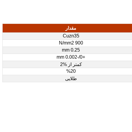
مقدار
Cuzn35
900 N/mm2
0.25 mm
+0/-0.002 mm
کمتر از %2
%20
طلایی