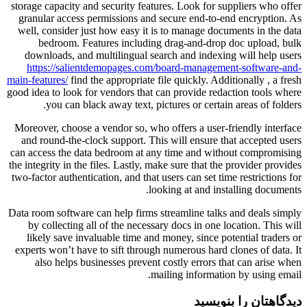
storage capacity and security features. Look for suppliers who offer
granular access permissions and secure end-to-end encryption. As
well, consider just how easy it is to manage documents in the data
bedroom. Features including drag-and-drop doc upload, bulk
downloads, and multilingual search and indexing will help users
https://salientdemopages.com/board-management-software-and-
main-features/
find the appropriate file quickly. Additionally , a fresh
good idea to look for vendors that can provide redaction tools where
you can black away text, pictures or certain areas of folders.
Moreover, choose a vendor so, who offers a user-friendly interface
and round-the-clock support. This will ensure that accepted users
can access the data bedroom at any time and without compromising
the integrity in the files. Lastly, make sure that the provider provides
two-factor authentication, and that users can set time restrictions for
looking at and installing documents.
Data room software can help firms streamline talks and deals simply
by collecting all of the necessary docs in one location. This will
likely save invaluable time and money, since potential traders or
experts won’t have to sift through numerous hard clones of data. It
also helps businesses prevent costly errors that can arise when
mailing information by using email.
دیدگاهتان را بنویسید