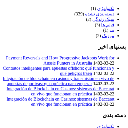
تکنولوژی
(1)
دسته‌بندی نشده
(339)
سبک زندگی
(2)
فیلم ها
(3)
مد
(1)
موزیک
(2)
پستهای اخیر
Payment Reversals and How Progressive Jackpots Work for
Aussie Punters in Australia
1402-03-22
Contratos inteligentes para apuestas offshore: qué funcionan y
qué peligros traen
1402-03-22
Integración de blockchain en casinos y transmisión en vivo de
apuestas deportivas: guía práctica para empezar
1402-03-22
Integración de Blockchain en Casinos: sistemas de Baccarat
en vivo que funcionan en práctica
1402-03-22
Integración de Blockchain en Casinos: sistemas de Baccarat
en vivo que funcionan en práctica
1402-03-22
دسته بندی
تکنولوژی