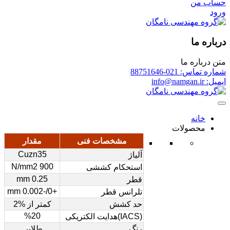
حساب من
ورود
درباره ما
متن درباره ما
شماره تماس: 021-88751646
ایمیل: info@namgan.ir
خانه
محصولات
مشخصات فنی
مقدار
Cuzn35
آلیاژ
900 N/mm2
استحکام کششی
0.25 mm
قطر
+0/-0.002 mm
تلرانس قطر
حد کشش
کمتر از %2
%20
(IACS)هدایت الکتریکی
رنگ
طلایی