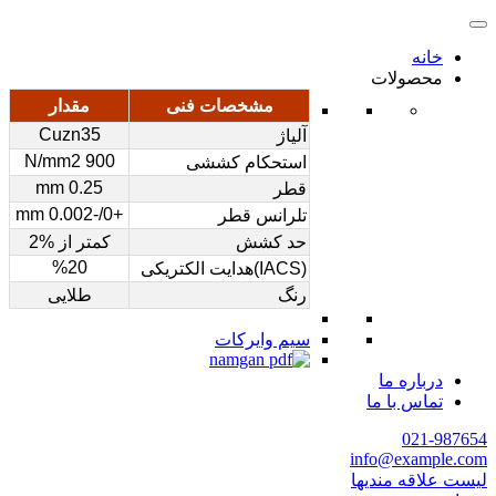
خانه
محصولات
مشخصات فنی
مقدار
Cuzn35
آلیاژ
900 N/mm2
استحکام کششی
0.25 mm
قطر
+0/-0.002 mm
تلرانس قطر
حد کشش
کمتر از %2
%20
(IACS)هدایت الکتریکی
رنگ
طلایی
سیم وایرکات
درباره ما
تماس با ما
021-987654
info@example.com
لیست علاقه مندیها