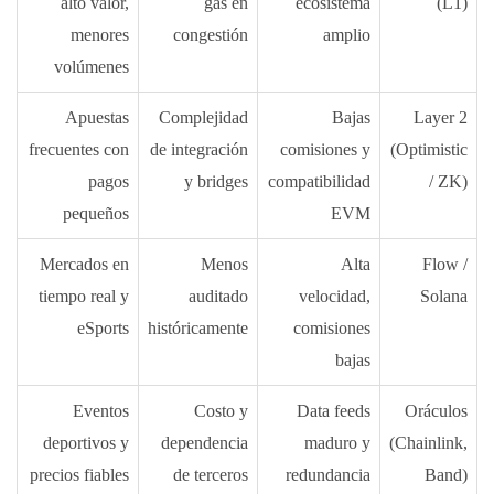
alto valor,
gas en
ecosistema
(L1)
menores
congestión
amplio
volúmenes
Apuestas
Complejidad
Bajas
Layer 2
frecuentes con
de integración
comisiones y
(Optimistic
pagos
y bridges
compatibilidad
/ ZK)
pequeños
EVM
Mercados en
Menos
Alta
Flow /
tiempo real y
auditado
velocidad,
Solana
eSports
históricamente
comisiones
bajas
Eventos
Costo y
Data feeds
Oráculos
deportivos y
dependencia
maduro y
(Chainlink,
precios fiables
de terceros
redundancia
Band)