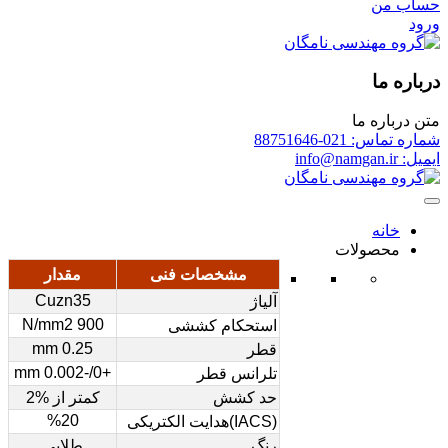
حساب من
ورود
درباره ما
متن درباره ما
شماره تماس: 021-88751646
ایمیل: info@namgan.ir
خانه
محصولات
مشخصات فنی
مقدار
Cuzn35
آلیاژ
900 N/mm2
استحکام کششی
0.25 mm
قطر
+0/-0.002 mm
تلرانس قطر
حد کشش
کمتر از %2
%20
(IACS)هدایت الکتریکی
رنگ
طلایی