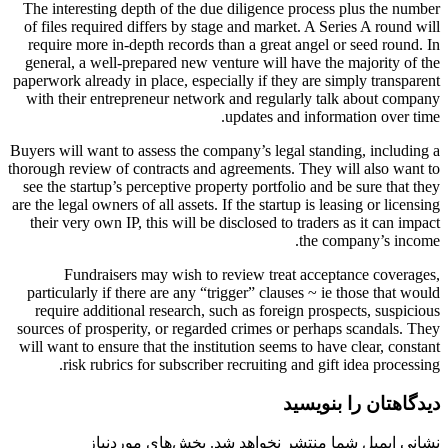
The interesting depth of the due diligence process plus the number
of files required differs by stage and market. A Series A round will
require more in-depth records than a great angel or seed round. In
general, a well-prepared new venture will have the majority of the
paperwork already in place, especially if they are simply transparent
with their entrepreneur network and regularly talk about company
updates and information over time.
Buyers will want to assess the company’s legal standing, including a
thorough review of contracts and agreements. They will also want to
see the startup’s perceptive property portfolio and be sure that they
are the legal owners of all assets. If the startup is leasing or licensing
their very own IP, this will be disclosed to traders as it can impact
the company’s income.
Fundraisers may wish to review treat acceptance coverages,
particularly if there are any “trigger” clauses ~ ie those that would
require additional research, such as foreign prospects, suspicious
sources of prosperity, or regarded crimes or perhaps scandals. They
will want to ensure that the institution seems to have clear, constant
risk rubrics for subscriber recruiting and gift idea processing.
دیدگاهتان را بنویسید
نشانی ایمیل شما منتشر نخواهد شد.
بخش‌های موردنیاز