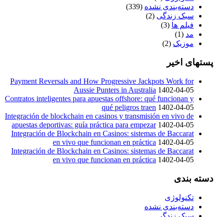
دسته‌بندی نشده
(339)
سبک زندگی
(2)
فیلم ها
(3)
مد
(1)
موزیک
(2)
پستهای اخیر
Payment Reversals and How Progressive Jackpots Work for
Aussie Punters in Australia
1402-04-05
Contratos inteligentes para apuestas offshore: qué funcionan y
qué peligros traen
1402-04-05
Integración de blockchain en casinos y transmisión en vivo de
apuestas deportivas: guía práctica para empezar
1402-04-05
Integración de Blockchain en Casinos: sistemas de Baccarat
en vivo que funcionan en práctica
1402-04-05
Integración de Blockchain en Casinos: sistemas de Baccarat
en vivo que funcionan en práctica
1402-04-05
دسته بندی
تکنولوژی
دسته‌بندی نشده
سبک زندگی