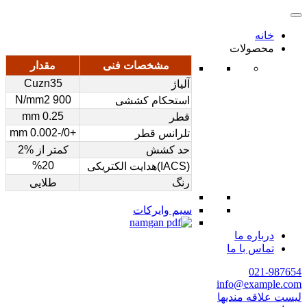
خانه
محصولات
مشخصات فنی
مقدار
Cuzn35
آلیاژ
900 N/mm2
استحکام کششی
0.25 mm
قطر
+0/-0.002 mm
تلرانس قطر
حد کشش
کمتر از %2
%20
(IACS)هدایت الکتریکی
رنگ
طلایی
سیم وایرکات
درباره ما
تماس با ما
021-987654
info@example.com
لیست علاقه مندیها