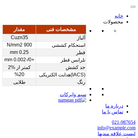
خانه
محصولات
مشخصات فنی
مقدار
Cuzn35
آلیاژ
900 N/mm2
استحکام کششی
0.25 mm
قطر
+0/-0.002 mm
تلرانس قطر
حد کشش
کمتر از %2
%20
(IACS)هدایت الکتریکی
رنگ
طلایی
سیم وایرکات
درباره ما
تماس با ما
021-987654
info@example.com
لیست علاقه مندیها