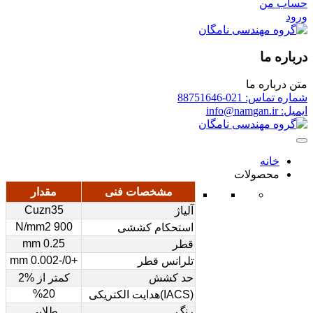
حساب من
ورود
درباره ما
متن درباره ما
شماره تماس: 021-88751646
ایمیل: info@namgan.ir
خانه
محصولات
مشخصات فنی
مقدار
Cuzn35
آلیاژ
900 N/mm2
استحکام کششی
0.25 mm
قطر
+0/-0.002 mm
تلرانس قطر
حد کشش
کمتر از %2
%20
(IACS)هدایت الکتریکی
رنگ
طلایی