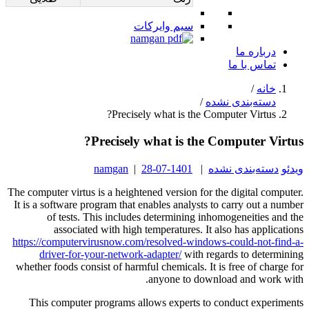
سیم وایرکات
درباره ما
تماس با ما
خانه
/
دسته‌بندی نشده
/
Precisely what is the Computer Virtus?
Precisely what is the Computer Virtus?
ویدئو
دسته‌بندی نشده
|
1401-07-28
|
namgan
The computer virtus is a heightened version for the digital computer.
It is a software program that enables analysts to carry out a number
of tests. This includes determining inhomogeneities and the
associated with high temperatures. It also has applications
https://computervirusnow.com/resolved-windows-could-not-find-a-
driver-for-your-network-adapter/
with regards to determining
whether foods consist of harmful chemicals. It is free of charge for
anyone to download and work with.
This computer programs allows experts to conduct experiments