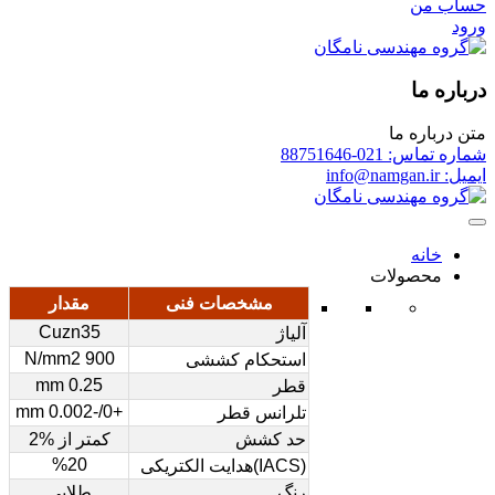
حساب من
ورود
درباره ما
متن درباره ما
شماره تماس: 021-88751646
ایمیل: info@namgan.ir
خانه
محصولات
مشخصات فنی
مقدار
Cuzn35
آلیاژ
900 N/mm2
استحکام کششی
0.25 mm
قطر
+0/-0.002 mm
تلرانس قطر
حد کشش
کمتر از %2
%20
(IACS)هدایت الکتریکی
رنگ
طلایی