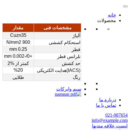
خانه
محصولات
مشخصات فنی
مقدار
Cuzn35
آلیاژ
900 N/mm2
استحکام کششی
0.25 mm
قطر
+0/-0.002 mm
تلرانس قطر
حد کشش
کمتر از %2
%20
(IACS)هدایت الکتریکی
رنگ
طلایی
سیم وایرکات
درباره ما
تماس با ما
021-987654
info@example.com
لیست علاقه مندیها