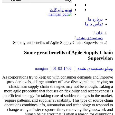
سیم وایرکات
درباره ما
تماس با ما
خانه
/
دسته‌بندی نشده
/
Some great benefits of Agile Supply Chain Supervision
Some great benefits of Agile Supply Chain
Supervision
ویدئو
دسته‌بندی نشده
|
1402-03-01
|
namgan
As corporations try to keep up with consumer demands and improve
provider levels, a large number of have discovered that relying on
classic lean supply chain strategies may not be enough. Taking a
more agile procedure that focuses on flexibility and receptiveness is
an efficient strategy for taking care of sudden changes in the market,
require patterns, and supplier availability. This type of source chain
operations combines info, automation and technology to respond to
change using a faster response time, removing the guesswork and
human being error that is often a reason for disruptions.