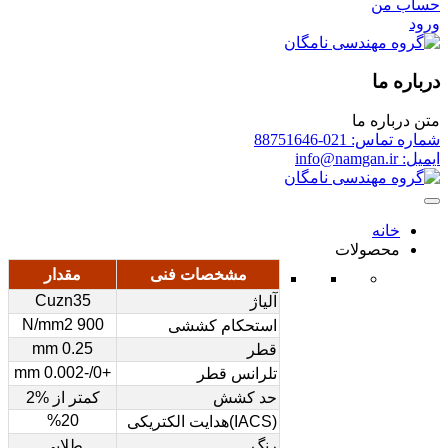
حساب من
ورود
درباره ما
متن درباره ما
شماره تماس: 021-88751646
ایمیل: info@namgan.ir
خانه
محصولات
مشخصات فنی
مقدار
Cuzn35
آلیاژ
900 N/mm2
استحکام کششی
0.25 mm
قطر
+0/-0.002 mm
تلرانس قطر
حد کشش
کمتر از %2
%20
(IACS)هدایت الکتریکی
رنگ
طلایی