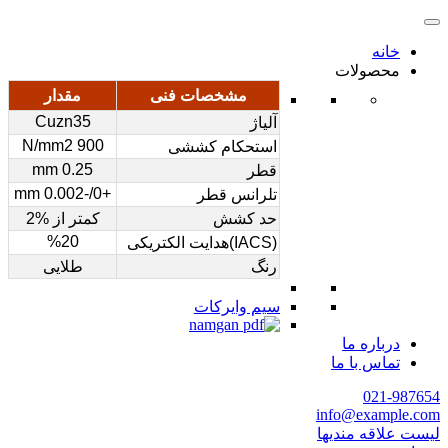
خانه
محصولات
مشخصات فنی
مقدار
Cuzn35
آلیاژ
900 N/mm2
استحکام کششی
0.25 mm
قطر
+0/-0.002 mm
تلرانس قطر
حد کشش
کمتر از %2
%20
(IACS)هدایت الکتریکی
رنگ
طلایی
سیم وایرکات
درباره ما
تماس با ما
021-987654
info@example.com
لیست علاقه مندیها