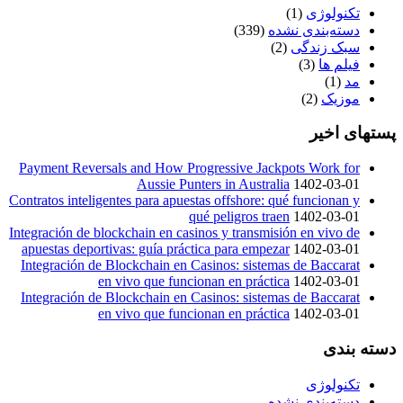
تکنولوژی
(1)
دسته‌بندی نشده
(339)
سبک زندگی
(2)
فیلم ها
(3)
مد
(1)
موزیک
(2)
پستهای اخیر
Payment Reversals and How Progressive Jackpots Work for
Aussie Punters in Australia
1402-03-01
Contratos inteligentes para apuestas offshore: qué funcionan y
qué peligros traen
1402-03-01
Integración de blockchain en casinos y transmisión en vivo de
apuestas deportivas: guía práctica para empezar
1402-03-01
Integración de Blockchain en Casinos: sistemas de Baccarat
en vivo que funcionan en práctica
1402-03-01
Integración de Blockchain en Casinos: sistemas de Baccarat
en vivo que funcionan en práctica
1402-03-01
دسته بندی
تکنولوژی
دسته‌بندی نشده