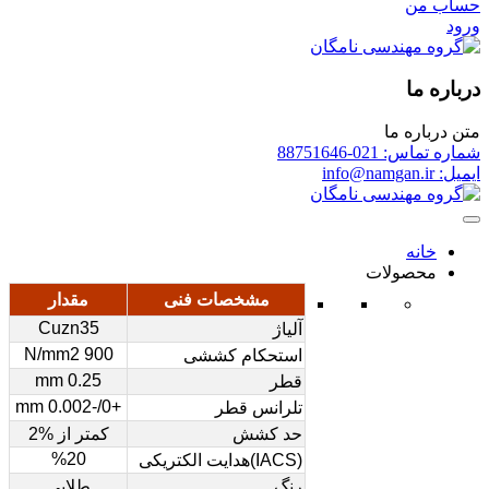
حساب من
ورود
درباره ما
متن درباره ما
شماره تماس: 021-88751646
ایمیل: info@namgan.ir
خانه
محصولات
مشخصات فنی
مقدار
Cuzn35
آلیاژ
900 N/mm2
استحکام کششی
0.25 mm
قطر
+0/-0.002 mm
تلرانس قطر
حد کشش
کمتر از %2
%20
(IACS)هدایت الکتریکی
رنگ
طلایی