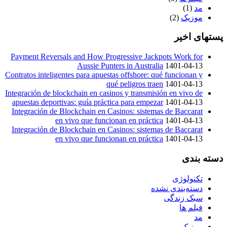
مد
(1)
موزیک
(2)
پستهای اخیر
Payment Reversals and How Progressive Jackpots Work for
Aussie Punters in Australia
1401-04-13
Contratos inteligentes para apuestas offshore: qué funcionan y
qué peligros traen
1401-04-13
Integración de blockchain en casinos y transmisión en vivo de
apuestas deportivas: guía práctica para empezar
1401-04-13
Integración de Blockchain en Casinos: sistemas de Baccarat
en vivo que funcionan en práctica
1401-04-13
Integración de Blockchain en Casinos: sistemas de Baccarat
en vivo que funcionan en práctica
1401-04-13
دسته بندی
تکنولوژی
دسته‌بندی نشده
سبک زندگی
فیلم ها
مد
موزیک