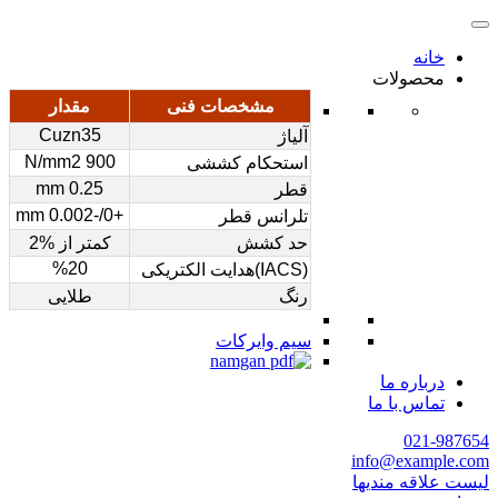
خانه
محصولات
مشخصات فنی
مقدار
Cuzn35
آلیاژ
900 N/mm2
استحکام کششی
0.25 mm
قطر
+0/-0.002 mm
تلرانس قطر
حد کشش
کمتر از %2
%20
(IACS)هدایت الکتریکی
رنگ
طلایی
سیم وایرکات
درباره ما
تماس با ما
021-987654
info@example.com
لیست علاقه مندیها