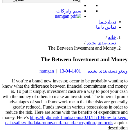
سیم وایرکات
درباره ما
تماس با ما
خانه
/
دسته‌بندی نشده
/
The Between Investment and Money
The Between Investment and Money
ویدئو
دسته‌بندی نشده
|
1401-04-13
|
namgan
If you’re a brand new investor, occur to be probably wanting to
know what the difference between financial commitment and money
is. To put it simply, investment cash are a way to pool your cash
with the money of others to make an investment. The inherent group
advantages of such a framework mean that the risks are generally
greatly reduced. Funds invest in various possessions in order to
reduce the risk. Here are some with the benefits of expenditure and
money. Here’s
https://highmark-funds.com/2021/11/10/how-to-keep-
data-safe-with-data-rooms-end-to-end-encryption-protocols
a quick
description.