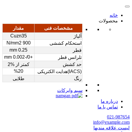
خانه
محصولات
مشخصات فنی
مقدار
Cuzn35
آلیاژ
900 N/mm2
استحکام کششی
0.25 mm
قطر
+0/-0.002 mm
تلرانس قطر
حد کشش
کمتر از %2
%20
(IACS)هدایت الکتریکی
رنگ
طلایی
سیم وایرکات
درباره ما
تماس با ما
021-987654
info@example.com
لیست علاقه مندیها