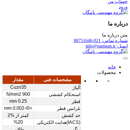
حساب من
ورود
درباره ما
متن درباره ما
شماره تماس: 021-88751646
ایمیل: info@namgan.ir
خانه
محصولات
مشخصات فنی
مقدار
Cuzn35
آلیاژ
900 N/mm2
استحکام کششی
0.25 mm
قطر
+0/-0.002 mm
تلرانس قطر
حد کشش
کمتر از %2
%20
(IACS)هدایت الکتریکی
رنگ
طلایی