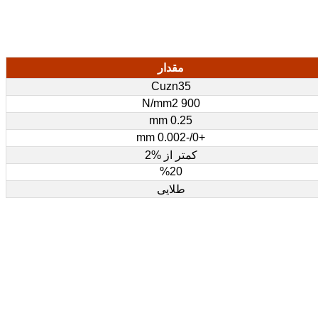
مقدار
Cuzn35
900 N/mm2
0.25 mm
+0/-0.002 mm
کمتر از %2
%20
طلایی