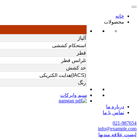
خانه
محصولات
آلیاژ
استحکام کششی
قطر
تلرانس قطر
حد کشش
(IACS)هدایت الکتریکی
رنگ
سیم وایرکات
درباره ما
تماس با ما
021-987654
info@example.com
لیست علاقه مندیها