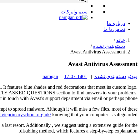
سیم وایرکات
درباره ما
تماس با ما
خانه
/
دسته‌بندی نشده
/
Avast Antivirus Assessment
Avast Antivirus Assessment
ویدئو
دسته‌بندی نشده
|
1401-07-17
|
namgan
. It features blue shades and red decorations that meet its custom logo.
EQUENTLY ASKED QUESTIONS section to find answers to your problems.
t in touch with Avast’s support department via email or perhaps phone.
mpt to spread malware. Although it will miss a few files, most of these
/alvieprimaryschool.org.uk/
knowing that your computer is safeguarded.
e a last resort. Additionally , we suggest using a extensive guide for the
disabling method, which features a step-by-step explanation.