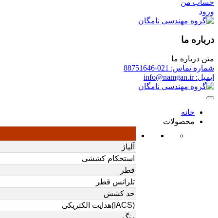
حساب من
ورود
درباره ما
متن درباره ما
شماره تماس: 021-88751646
ایمیل: info@namgan.ir
خانه
محصولات
آلیاژ
استحکام کششی
قطر
تلرانس قطر
حد کشش
(IACS)هدایت الکتریکی
رنگ