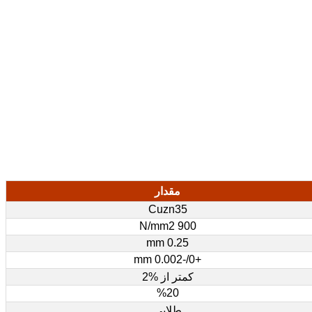
مقدار
Cuzn35
900 N/mm2
0.25 mm
+0/-0.002 mm
کمتر از %2
%20
طلایی