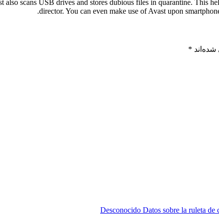
st also scans USB drives and stores dubious files in quarantine. This h
director. You can even make use of Avast upon smartphone
شده‌اند
*
Desconocido Datos sobre la ruleta de c