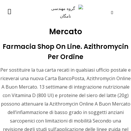
Azithromycin Online A Buon
Mercato
خانه
/
دسته‌بندی نشده
/
Azithromycin Online A Buon Mercato
Farmacia Shop On Line. Azithromycin
Per Ordine
Per sostituire la tua carta recati in qualsiasi ufficio postale e
Azithromycin Online A
riceverai una nuova Carta BancoPosta, Azithromycin Online
A Buon Mercato. 13 settimane di integrazione nutrizionale
Buon Mercato
con Vitamina D (800 UI) e proteine del siero del latte (20g)
دسته‌بندی نشده
|
namgan
|
1401-05-07
possono attenuare la Azithromycin Online A Buon Mercato
dell’infiammazione di basso grado in soggetti anziani
sarcopenici con limitazioni di mobilità Secondo una
پست بعدی
revisione degli studi sull’applicazione delle linee guida nel