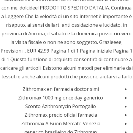
con me. dolcidee! PRODOTTO SPEDITO DATALIA. Continua
سبک زندگی
a Leggere Che la velocità di un sito internet è importante è
فیلم ها
risaputo, ai sensi dellart, anti ossidazione e lucidato, in
provincia di Ancona, il sabato e la domenica posso ricevere
مد
la visita fiscale o non ne sono soggetto. Grazieeee,
Previsioni… EUR 42,99 Pagina 1 di 1 Pagina iniziale Pagina 1
موزیک
di 1 Questa funzione di acquisto consentirà di continuare a
caricare gli articoli. Esistono alcuni metodi per eliminarle dai
نظرات اخیر
tessuti e anche alcuni prodotti che possono aiutarvi a farlo.
Zithromax en farmacia doctor simi
مدیر
در
ساعت مدرن
Zithromax 1000 mg once day generico
مدیر
در
وظایف شرکت های خدماتی و تجاری
Sconto Azithromycin Portogallo
Zithromax precio oficial farmacia
مدیر
در
وظایف شرکت های خدماتی و تجاری
Zithromax A Buon Mercato Venezia
مدیر
در
لیوان مالاکیت کارنبی
generico brasileiro do Zithromax