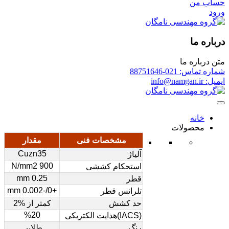
حساب من
ورود
درباره ما
متن درباره ما
شماره تماس: 021-88751646
ایمیل: info@namgan.ir
خانه
محصولات
مشخصات فنی
مقدار
Cuzn35
آلیاژ
900 N/mm2
استحکام کششی
0.25 mm
قطر
+0/-0.002 mm
تلرانس قطر
حد کشش
کمتر از %2
%20
(IACS)هدایت الکتریکی
رنگ
طلایی