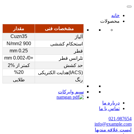
خانه
محصولات
مشخصات فنی
مقدار
Cuzn35
آلیاژ
900 N/mm2
استحکام کششی
0.25 mm
قطر
+0/-0.002 mm
تلرانس قطر
حد کشش
کمتر از %2
%20
(IACS)هدایت الکتریکی
رنگ
طلایی
سیم وایرکات
درباره ما
تماس با ما
021-987654
info@example.com
لیست علاقه مندیها