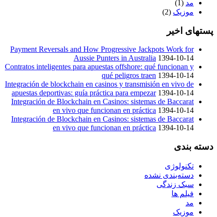
مد
(1)
موزیک
(2)
پستهای اخیر
Payment Reversals and How Progressive Jackpots Work for
Aussie Punters in Australia
1394-10-14
Contratos inteligentes para apuestas offshore: qué funcionan y
qué peligros traen
1394-10-14
Integración de blockchain en casinos y transmisión en vivo de
apuestas deportivas: guía práctica para empezar
1394-10-14
Integración de Blockchain en Casinos: sistemas de Baccarat
en vivo que funcionan en práctica
1394-10-14
Integración de Blockchain en Casinos: sistemas de Baccarat
en vivo que funcionan en práctica
1394-10-14
دسته بندی
تکنولوژی
دسته‌بندی نشده
سبک زندگی
فیلم ها
مد
موزیک