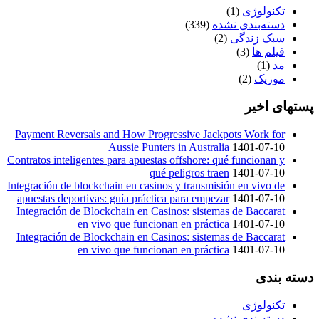
تکنولوژی
(1)
دسته‌بندی نشده
(339)
سبک زندگی
(2)
فیلم ها
(3)
مد
(1)
موزیک
(2)
پستهای اخیر
Payment Reversals and How Progressive Jackpots Work for
Aussie Punters in Australia
1401-07-10
Contratos inteligentes para apuestas offshore: qué funcionan y
qué peligros traen
1401-07-10
Integración de blockchain en casinos y transmisión en vivo de
apuestas deportivas: guía práctica para empezar
1401-07-10
Integración de Blockchain en Casinos: sistemas de Baccarat
en vivo que funcionan en práctica
1401-07-10
Integración de Blockchain en Casinos: sistemas de Baccarat
en vivo que funcionan en práctica
1401-07-10
دسته بندی
تکنولوژی
دسته‌بندی نشده