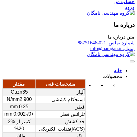
حساب من
ورود
درباره ما
متن درباره ما
شماره تماس: 021-88751646
ایمیل: info@namgan.ir
خانه
محصولات
مشخصات فنی
مقدار
Cuzn35
آلیاژ
900 N/mm2
استحکام کششی
0.25 mm
قطر
+0/-0.002 mm
تلرانس قطر
حد کشش
کمتر از %2
%20
(IACS)هدایت الکتریکی
رنگ
طلایی