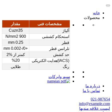
خانه
محصولات
مشخصات فنی
مقدار
Cuzn35
آلیاژ
900 N/mm2
استحکام کششی
0.25 mm
قطر
+0/-0.002 mm
تلرانس قطر
حد کشش
کمتر از %2
%20
(IACS)هدایت الکتریکی
رنگ
طلایی
سیم وایرکات
درباره ما
تماس با ما
021-987654
info@example.com
لیست علاقه مندیها