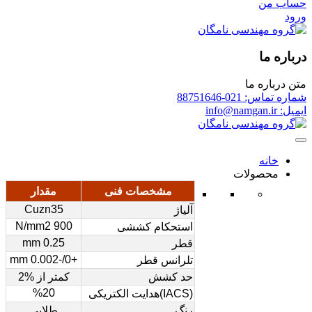
حساب من
ورود
درباره ما
متن درباره ما
شماره تماس: 021-88751646
ایمیل: info@namgan.ir
خانه
محصولات
مشخصات فنی
مقدار
Cuzn35
آلیاژ
900 N/mm2
استحکام کششی
0.25 mm
قطر
+0/-0.002 mm
تلرانس قطر
حد کشش
کمتر از %2
%20
(IACS)هدایت الکتریکی
رنگ
طلایی