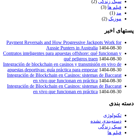
سبک زندگی
(2)
فیلم ها
(3)
مد
(1)
موزیک
(2)
پستهای اخیر
Payment Reversals and How Progressive Jackpots Work for
Aussie Punters in Australia
1404-08-30
Contratos inteligentes para apuestas offshore: qué funcionan y
qué peligros traen
1404-08-30
Integración de blockchain en casinos y transmisión en vivo de
apuestas deportivas: guía práctica para empezar
1404-08-30
Integración de Blockchain en Casinos: sistemas de Baccarat
en vivo que funcionan en práctica
1404-08-30
Integración de Blockchain en Casinos: sistemas de Baccarat
en vivo que funcionan en práctica
1404-08-30
دسته بندی
تکنولوژی
دسته‌بندی نشده
سبک زندگی
فیلم ها