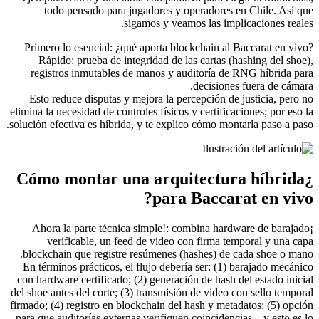
todo pensado para jugadores y operadores en Chile. Así que
sigamos y veamos las implicaciones reales.
Primero lo esencial: ¿qué aporta blockchain al Baccarat en vivo?
Rápido: prueba de integridad de las cartas (hashing del shoe),
registros inmutables de manos y auditoría de RNG híbrida para
decisiones fuera de cámara.
Esto reduce disputas y mejora la percepción de justicia, pero no
elimina la necesidad de controles físicos y certificaciones; por eso la
solución efectiva es híbrida, y te explico cómo montarla paso a paso.
¿Cómo montar una arquitectura híbrida
para Baccarat en vivo?
¡Ahora la parte técnica simple!: combina hardware de barajado
verificable, un feed de video con firma temporal y una capa
blockchain que registre resúmenes (hashes) de cada shoe o mano.
En términos prácticos, el flujo debería ser: (1) barajado mecánico
con hardware certificado; (2) generación de hash del estado inicial
del shoe antes del corte; (3) transmisión de video con sello temporal
firmado; (4) registro en blockchain del hash y metadatos; (5) opción
para que auditorías externas verifiquen coincidencias—y esto es lo