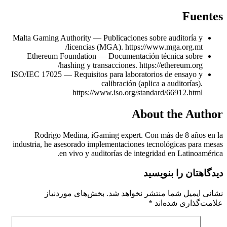
Fuentes
Malta Gaming Authority — Publicaciones sobre auditoría y
licencias (MGA). https://www.mga.org.mt/
Ethereum Foundation — Documentación técnica sobre
hashing y transacciones. https://ethereum.org/
ISO/IEC 17025 — Requisitos para laboratorios de ensayo y
calibración (aplica a auditorías).
https://www.iso.org/standard/66912.html
About the Author
Rodrigo Medina, iGaming expert. Con más de 8 años en la
industria, he asesorado implementaciones tecnológicas para mesas
en vivo y auditorías de integridad en Latinoamérica.
دیدگاهتان را بنویسید
نشانی ایمیل شما منتشر نخواهد شد.
بخش‌های موردنیاز
علامت‌گذاری شده‌اند
*