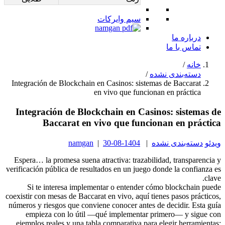
سیم وایرکات
درباره ما
تماس با ما
خانه
/
دسته‌بندی نشده
/
Integración de Blockchain en Casinos: sistemas de Baccarat
en vivo que funcionan en práctica
Integración de Blockchain en Casinos: sistemas de
Baccarat en vivo que funcionan en práctica
ویدئو
دسته‌بندی نشده
|
1404-08-30
|
namgan
Espera… la promesa suena atractiva: trazabilidad, transparencia y
verificación pública de resultados en un juego donde la confianza es
clave.
Si te interesa implementar o entender cómo blockchain puede
coexistir con mesas de Baccarat en vivo, aquí tienes pasos prácticos,
números y riesgos que conviene conocer antes de decidir. Esta guía
empieza con lo útil —qué implementar primero— y sigue con
ejemplos reales y una tabla comparativa para elegir herramientas;