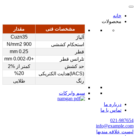
خانه
محصولات
مشخصات فنی
مقدار
Cuzn35
آلیاژ
900 N/mm2
استحکام کششی
0.25 mm
قطر
+0/-0.002 mm
تلرانس قطر
حد کشش
کمتر از %2
%20
(IACS)هدایت الکتریکی
رنگ
طلایی
سیم وایرکات
درباره ما
تماس با ما
021-987654
info@example.com
لیست علاقه مندیها