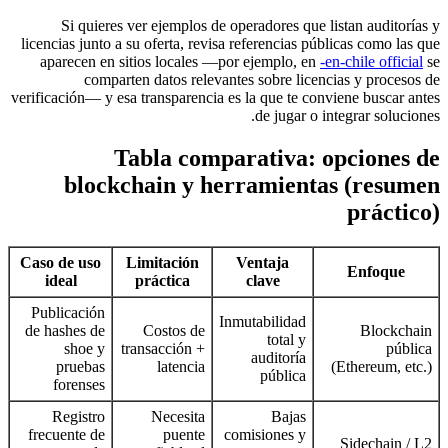
Si quieres ver ejemplos de operadores que listan auditorías y
licencias junto a su oferta, revisa referencias públicas como las que
aparecen en sitios locales —por ejemplo, en
-en-chile official
se
comparten datos relevantes sobre licencias y procesos de
verificación— y esa transparencia es la que te conviene buscar antes
de jugar o integrar soluciones.
Tabla comparativa: opciones de
blockchain y herramientas (resumen
práctico)
Caso de uso
Limitación
Ventaja
Enfoque
ideal
práctica
clave
Publicación
Inmutabilidad
de hashes de
Costos de
Blockchain
total y
shoe y
transacción +
pública
auditoría
pruebas
latencia
(Ethereum, etc.)
pública
forenses
Registro
Necesita
Bajas
frecuente de
puente
comisiones y
Sidechain / L2