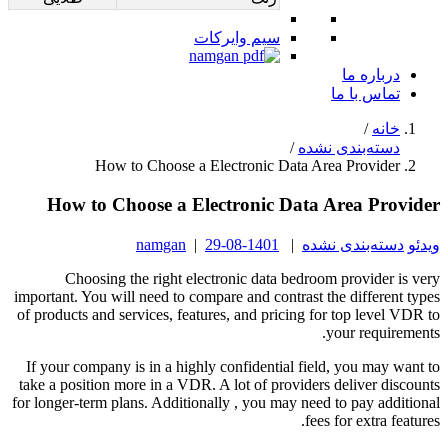
سیم وایرکات
درباره ما
تماس با ما
خانه
/
دسته‌بندی نشده
/
How to Choose a Electronic Data Area Provider
How to Choose a Electronic Data Area Provider
ویدئو
دسته‌بندی نشده
|
1401-08-29
|
namgan
Choosing the right electronic data bedroom provider is very
important. You will need to compare and contrast the different types
of products and services, features, and pricing for top level VDR to
your requirements.
If your company is in a highly confidential field, you may want to
take a position more in a VDR. A lot of providers deliver discounts
for longer-term plans. Additionally , you may need to pay additional
fees for extra features.