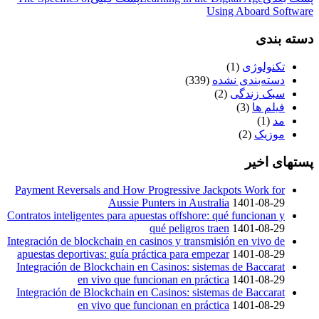
Using Aboard Software
دسته بندی
تکنولوژی
(1)
دسته‌بندی نشده
(339)
سبک زندگی
(2)
فیلم ها
(3)
مد
(1)
موزیک
(2)
پستهای اخیر
Payment Reversals and How Progressive Jackpots Work for
Aussie Punters in Australia
1401-08-29
Contratos inteligentes para apuestas offshore: qué funcionan y
qué peligros traen
1401-08-29
Integración de blockchain en casinos y transmisión en vivo de
apuestas deportivas: guía práctica para empezar
1401-08-29
Integración de Blockchain en Casinos: sistemas de Baccarat
en vivo que funcionan en práctica
1401-08-29
Integración de Blockchain en Casinos: sistemas de Baccarat
en vivo que funcionan en práctica
1401-08-29