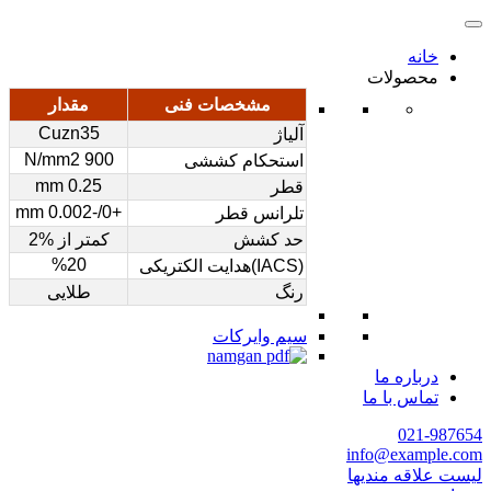
خانه
محصولات
مشخصات فنی
مقدار
Cuzn35
آلیاژ
900 N/mm2
استحکام کششی
0.25 mm
قطر
+0/-0.002 mm
تلرانس قطر
حد کشش
کمتر از %2
%20
(IACS)هدایت الکتریکی
رنگ
طلایی
سیم وایرکات
درباره ما
تماس با ما
021-987654
info@example.com
لیست علاقه مندیها