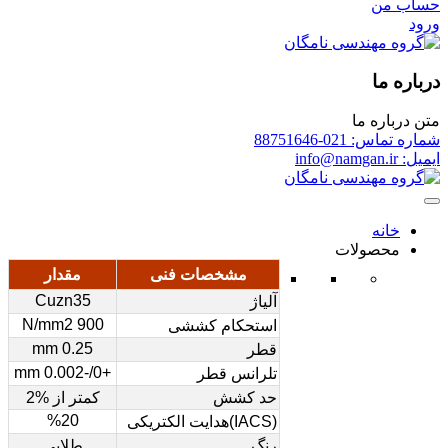
حساب من
ورود
درباره ما
متن درباره ما
شماره تماس: 021-88751646
ایمیل: info@namgan.ir
خانه
محصولات
مشخصات فنی
مقدار
Cuzn35
آلیاژ
900 N/mm2
استحکام کششی
0.25 mm
قطر
+0/-0.002 mm
تلرانس قطر
حد کشش
کمتر از %2
%20
(IACS)هدایت الکتریکی
رنگ
طلایی