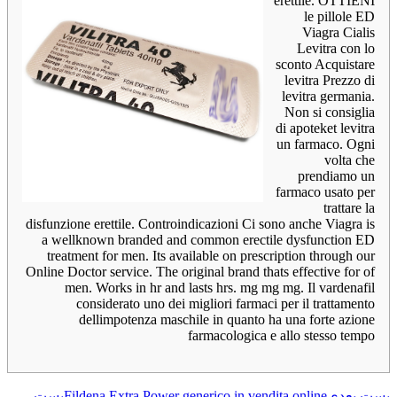
erettile. OTTIENI
le pillole ED
Viagra Cialis
Levitra con lo
sconto Acquistare
levitra Prezzo di
levitra germania.
Non si consiglia
di apoteket levitra
un farmaco. Ogni
volta che
prendiamo un
farmaco usato per
trattare la
disfunzione erettile. Controindicazioni Ci sono anche Viagra is
a wellknown branded and common erectile dysfunction ED
treatment for men. Its available on prescription through our
Online Doctor service. The original brand thats effective for of
men. Works in hr and lasts hrs. mg mg mg. Il vardenafil
considerato uno dei migliori farmaci per il trattamento
dellimpotenza maschile in quanto ha una forte azione
farmacologica e allo stesso tempo
پست بعدی
Fildena Extra Power generico in vendita online
پست