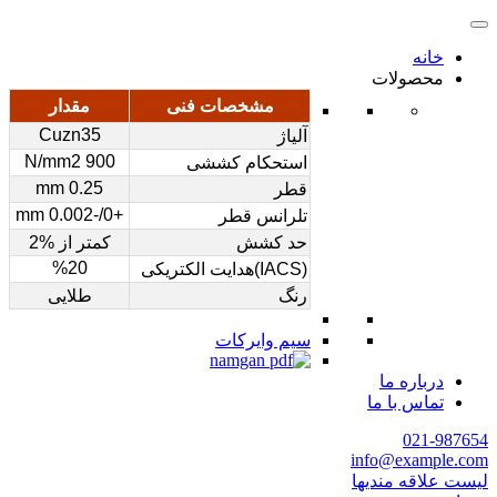
خانه
محصولات
مشخصات فنی
مقدار
Cuzn35
آلیاژ
900 N/mm2
استحکام کششی
0.25 mm
قطر
+0/-0.002 mm
تلرانس قطر
حد کشش
کمتر از %2
%20
(IACS)هدایت الکتریکی
رنگ
طلایی
سیم وایرکات
درباره ما
تماس با ما
021-987654
info@example.com
لیست علاقه مندیها