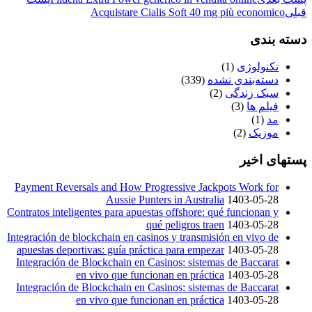
قبلی
Acquistare Cialis Soft 40 mg più economico
دسته بندی
تکنولوژی
(1)
دسته‌بندی نشده
(339)
سبک زندگی
(2)
فیلم ها
(3)
مد
(1)
موزیک
(2)
پستهای اخیر
Payment Reversals and How Progressive Jackpots Work for
Aussie Punters in Australia
1403-05-28
Contratos inteligentes para apuestas offshore: qué funcionan y
qué peligros traen
1403-05-28
Integración de blockchain en casinos y transmisión en vivo de
apuestas deportivas: guía práctica para empezar
1403-05-28
Integración de Blockchain en Casinos: sistemas de Baccarat
en vivo que funcionan en práctica
1403-05-28
Integración de Blockchain en Casinos: sistemas de Baccarat
en vivo que funcionan en práctica
1403-05-28