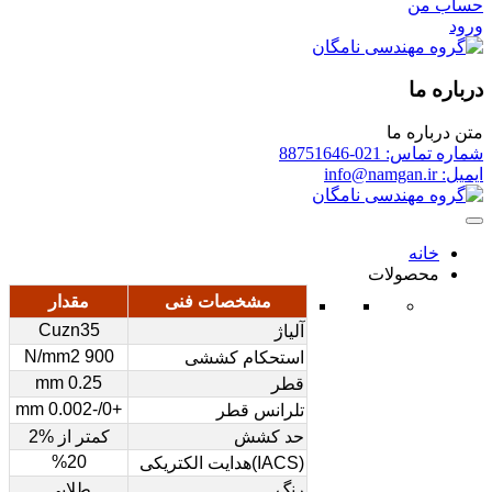
حساب من
ورود
درباره ما
متن درباره ما
شماره تماس: 021-88751646
ایمیل: info@namgan.ir
خانه
محصولات
مشخصات فنی
مقدار
Cuzn35
آلیاژ
900 N/mm2
استحکام کششی
0.25 mm
قطر
+0/-0.002 mm
تلرانس قطر
حد کشش
کمتر از %2
%20
(IACS)هدایت الکتریکی
رنگ
طلایی